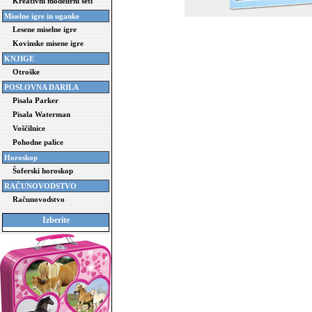
Kreativni modelirni seti
Miselne igre in uganke
Lesene miselne igre
Kovinske misene igre
KNJIGE
Otroške
POSLOVNA DARILA
Pisala Parker
Pisala Waterman
Voščilnice
Pohodne palice
Horoskop
Šoferski horoskop
RAČUNOVODSTVO
Računovodstvo
Izberite