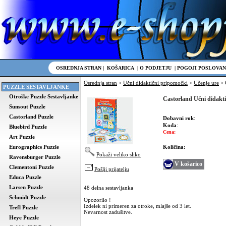
OSREDNJA STRAN
|
KOŠARICA
|
O PODJETJU
|
POGOJI POSLOVAN
Osrednja stran
>
Učni didaktični pripomočki
>
Učenje ure
> 
PUZZLE SESTAVLJANKE
Otroške Puzzle Sestavljanke
Castorland Učni didak
Sunsout Puzzle
Castorland Puzzle
Dobavni rok
:
Koda
:
Bluebird Puzzle
Cena:
Art Puzzle
Eurographics Puzzle
Količina:
Pokaži veliko sliko
Ravensburger Puzzle
V košarico
Clementoni Puzzle
Pošlji prijatelju
Educa Puzzle
Larsen Puzzle
48 delna sestavljanka
Schmidt Puzzle
Opozorilo !
Izdelek ni primeren za otroke, mlajše od 3 let.
Trefl Puzzle
Nevarnost zadušitve.
Heye Puzzle