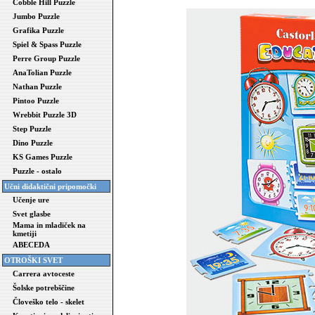
Cobble Hill Puzzle
Jumbo Puzzle
Grafika Puzzle
Spiel & Spass Puzzle
Perre Group Puzzle
AnaTolian Puzzle
Nathan Puzzle
Pintoo Puzzle
Wrebbit Puzzle 3D
Step Puzzle
Dino Puzzle
KS Games Puzzle
Puzzle - ostalo
Učni didaktični pripomočki
Učenje ure
Svet glasbe
Mama in mladiček na
kmetiji
ABECEDA
OTROŠKI SVET
Carrera avtoceste
Šolske potrebščine
Človeško telo - skelet