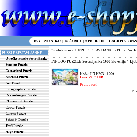
OSREDNJA STRAN
|
KOŠARICA
|
O PODJETJU
|
POGOJI POSLOVAN
Osrednja stran
>
PUZZLE SESTAVLJANKE
>
Pintoo Puzzle
PUZZLE SESTAVLJANKE
Otroške Puzzle Sestavljanke
PINTOO PUZZLE Sestavljanke 1000 Slovenija " Ljub
Sunsout Puzzle
Castorland Puzzle
Koda: PIN H2031 1000
Bluebird Puzzle
Cena: 29,97 EUR
Art Puzzle
Podrobnosti
Eurographics Puzzle
Pri
Ravensburger Puzzle
Clementoni Puzzle
Educa Puzzle
Larsen Puzzle
Schmidt Puzzle
Trefl Puzzle
Heye Puzzle