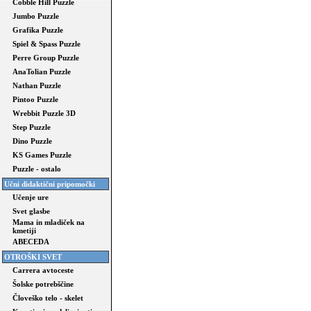
Cobble Hill Puzzle
Jumbo Puzzle
Grafika Puzzle
Spiel & Spass Puzzle
Perre Group Puzzle
AnaTolian Puzzle
Nathan Puzzle
Pintoo Puzzle
Wrebbit Puzzle 3D
Step Puzzle
Dino Puzzle
KS Games Puzzle
Puzzle - ostalo
Učni didaktični pripomočki
Učenje ure
Svet glasbe
Mama in mladiček na
kmetiji
ABECEDA
OTROŠKI SVET
Carrera avtoceste
Šolske potrebščine
Človeško telo - skelet