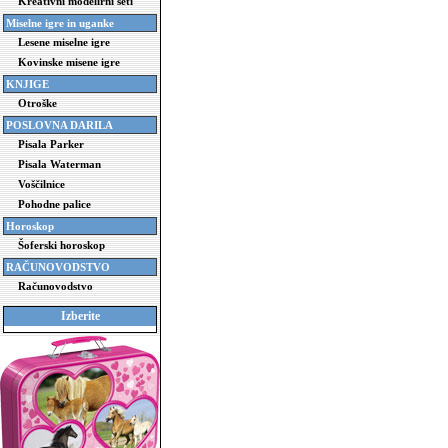
Kreativni modelirni seti
Miselne igre in uganke
Lesene miselne igre
Kovinske misene igre
KNJIGE
Otroške
POSLOVNA DARILA
Pisala Parker
Pisala Waterman
Voščilnice
Pohodne palice
Horoskop
Šoferski horoskop
RAČUNOVODSTVO
Računovodstvo
Izberite