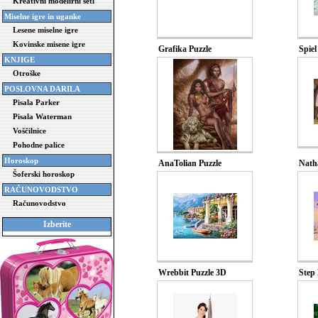
Kreativni modelirni seti
Miselne igre in uganke
Lesene miselne igre
Kovinske misene igre
Grafika Puzzle
Spiel
KNJIGE
Otroške
POSLOVNA DARILA
Pisala Parker
Pisala Waterman
Voščilnice
Pohodne palice
Horoskop
AnaTolian Puzzle
Nath
Šoferski horoskop
RAČUNOVODSTVO
Računovodstvo
Izberite
Wrebbit Puzzle 3D
Step 