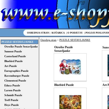
OSREDNJA STRAN
|
KOŠARICA
|
O PODJETJU
|
POGOJI POSLOVAN
Osrednja stran
>
PUZZLE SESTAVLJANKE
PUZZLE SESTAVLJANKE
Otroške Puzzle Sestavljanke
Otroške Puzzle
Suns
Sestavljanke
Sunsout Puzzle
Castorland Puzzle
Bluebird Puzzle
Art Puzzle
Eurographics Puzzle
Ravensburger Puzzle
Clementoni Puzzle
Bluebird Puzzle
Art P
Educa Puzzle
Larsen Puzzle
Schmidt Puzzle
Trefl Puzzle
Heye Puzzle