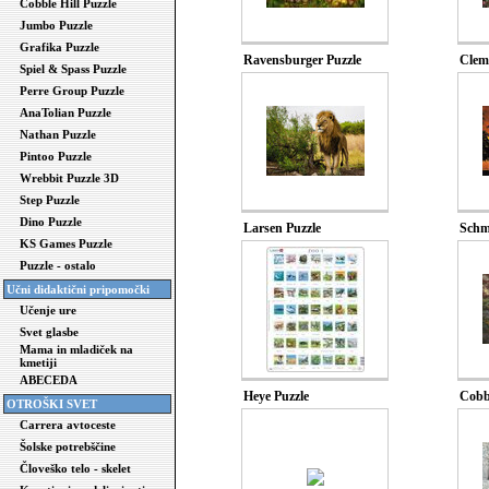
Cobble Hill Puzzle
Jumbo Puzzle
Grafika Puzzle
Ravensburger Puzzle
Clem
Spiel & Spass Puzzle
Perre Group Puzzle
AnaTolian Puzzle
Nathan Puzzle
Pintoo Puzzle
Wrebbit Puzzle 3D
Step Puzzle
Dino Puzzle
Larsen Puzzle
Schm
KS Games Puzzle
Puzzle - ostalo
Učni didaktični pripomočki
Učenje ure
Svet glasbe
Mama in mladiček na
kmetiji
ABECEDA
Heye Puzzle
Cobbl
OTROŠKI SVET
Carrera avtoceste
Šolske potrebščine
Človeško telo - skelet